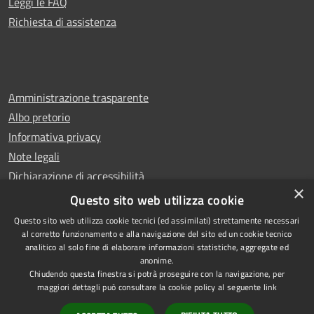
Leggi le FAQ
Richiesta di assistenza
Amministrazione trasparente
Albo pretorio
Informativa privacy
Note legali
Dichiarazione di accessibilità
×
Whistleblowing
Questo sito web utilizza cookie
Questo sito web utilizza cookie tecnici (ed assimilati) strettamente necessari
al corretto funzionamento e alla navigazione del sito ed un cookie tecnico
analitico al solo fine di elaborare informazioni statistiche, aggregate ed
anonime.
Copyright © 2024 Città
RSS
Chiudendo questa finestra si potrà proseguire con la navigazione, per
di Ciampino
Accessibilità
maggiori dettagli può consultare la cookie policy al seguente
link
Powered by
Privacy
Municipium