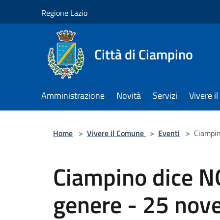
Salta al contenuto principale
Regione Lazio
Città di Ciampino
Amministrazione
Novità
Servizi
Vivere 
Home
>
Vivere il Comune
>
Eventi
>
Ciampin
Ciampino dice NO
genere - 25 no