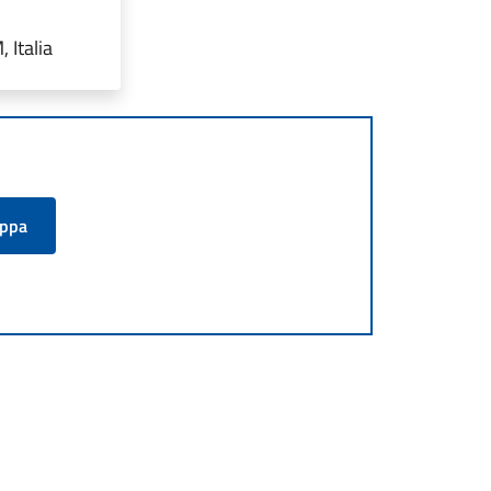
 Italia
appa