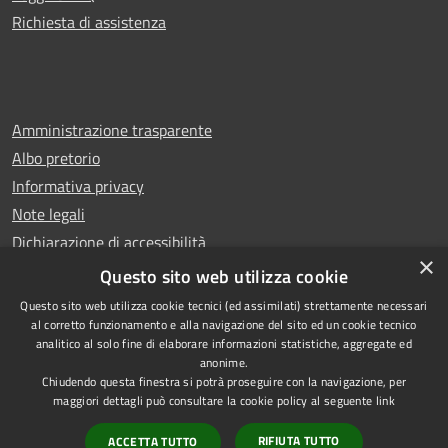
Richiesta di assistenza
Amministrazione trasparente
Albo pretorio
Informativa privacy
Note legali
Dichiarazione di accessibilità
×
Whistleblowing
Questo sito web utilizza cookie
Questo sito web utilizza cookie tecnici (ed assimilati) strettamente necessari
al corretto funzionamento e alla navigazione del sito ed un cookie tecnico
analitico al solo fine di elaborare informazioni statistiche, aggregate ed
anonime.
Copyright © 2024 Città
RSS
Chiudendo questa finestra si potrà proseguire con la navigazione, per
di Ciampino
Accessibilità
maggiori dettagli può consultare la cookie policy al seguente
link
Powered by
Privacy
Municipium
RIFIUTA TUTTO
ACCETTA TUTTO