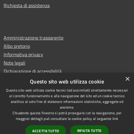
Richiesta di assistenza
Amministrazione trasparente
Albo pretorio
Informativa privacy
Note legali
Dichiarazione di accessibilità
×
Whistleblowing
Questo sito web utilizza cookie
Questo sito web utilizza cookie tecnici (ed assimilati) strettamente necessari
al corretto funzionamento e alla navigazione del sito ed un cookie tecnico
analitico al solo fine di elaborare informazioni statistiche, aggregate ed
anonime.
Copyright © 2024 Città
RSS
Chiudendo questa finestra si potrà proseguire con la navigazione, per
di Ciampino
Accessibilità
maggiori dettagli può consultare la cookie policy al seguente
link
Powered by
Privacy
Municipium
RIFIUTA TUTTO
ACCETTA TUTTO