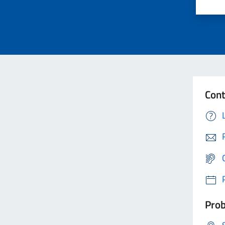
Cont
Prob