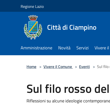
Salta al contenuto principale
Regione Lazio
Città di Ciampino
Amministrazione
Novità
Servizi
Vivere 
Home
>
Vivere il Comune
>
Eventi
>
Sul fil
Sul filo rosso d
Riflessioni su alcune ideologie contemporan