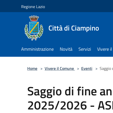
Salta al contenuto principale
Regione Lazio
Città di Ciampino
Amministrazione
Novità
Servizi
Vivere 
Home
>
Vivere il Comune
>
Eventi
>
Saggio 
Saggio di fine a
2025/2026 - A