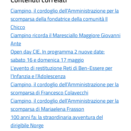
Ciampino, il cordoglio dell'Amministrazione per la
scomparsa della fondatrice della comunità Il
Chicco
Ciampino ricorda il Maresciallo Maggiore Giovanni
Ante
Open day CIE. In programma 2 nuove date:
sabato 16 e domenica 17 maggio
L'evento di restituzione Reti di Ben-Essere per
l’Infanzia e l’Adolescenza
Ciampino, il cordoglio dell’Amministrazione per la
scomparsa di Francesco Colavecchi
Ciampino, il cordoglio dell’Amministrazione per la
scomparsa di Mariaelena Frasson
100 anni fa: la straordinaria avventura del
dirigibile Norge