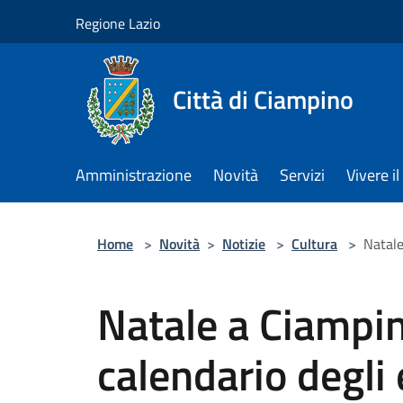
Salta al contenuto principale
Regione Lazio
Città di Ciampino
Amministrazione
Novità
Servizi
Vivere 
Home
>
Novità
>
Notizie
>
Cultura
>
Natale
Natale a Ciampino
calendario degli 