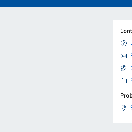
Cont
Prob