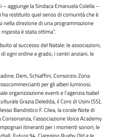
oni – aggiunge la Sindaca Emanuela Colella –
ci ha restituito quel senso di comunità che è
ssi nella direzione di una programmazione
a risposta è stata ottima”.
uito al successo del Natale: le associazioni,
e di ogni ordine e grado, i centri anziani, le
cittadine; Dem, Schiaffini, Consorzio Zona
Assocommercianti per gli alberi luminosi;
ale organizzazione eventi e l’agenzia Isabel
culturale Grazia Deledda, il Coro di Usini (SS),
lesso Bandistico F. Cilea, la corale Note di
uova Consonanza, l’associazione Voice Academy
ampognari itineranti per i momenti sonori; le
orball, Futura 94, Ciampino Rugby Old e le