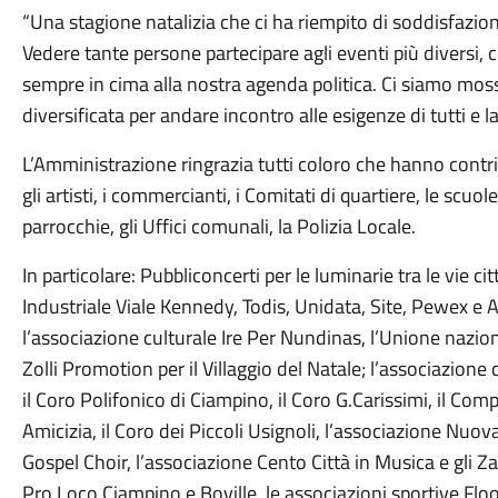
“Una stagione natalizia che ci ha riempito di soddisfazi
Vedere tante persone partecipare agli eventi più diversi, 
sempre in cima alla nostra agenda politica. Ci siamo mo
diversificata per andare incontro alle esigenze di tutti e l
L’Amministrazione ringrazia tutti coloro che hanno contrib
gli artisti, i commercianti, i Comitati di quartiere, le scuol
parrocchie, gli Uffici comunali, la Polizia Locale.
In particolare: Pubbliconcerti per le luminarie tra le vie 
Industriale Viale Kennedy, Todis, Unidata, Site, Pewex e 
l’associazione culturale Ire Per Nundinas, l’Unione nazion
Zolli Promotion per il Villaggio del Natale; l’associazione 
il Coro Polifonico di Ciampino, il Coro G.Carissimi, il Comp
Amicizia, il Coro dei Piccoli Usignoli, l’associazione N
Gospel Choir, l’associazione Cento Città in Musica e gli Z
Pro Loco Ciampino e Boville, le associazioni sportive Flo