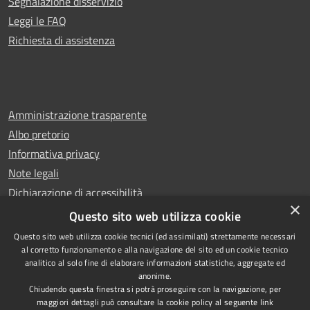
Segnalazione disservizio
Leggi le FAQ
Richiesta di assistenza
Amministrazione trasparente
Albo pretorio
Informativa privacy
Note legali
Dichiarazione di accessibilità
×
Whistleblowing
Questo sito web utilizza cookie
Questo sito web utilizza cookie tecnici (ed assimilati) strettamente necessari
al corretto funzionamento e alla navigazione del sito ed un cookie tecnico
analitico al solo fine di elaborare informazioni statistiche, aggregate ed
anonime.
Copyright © 2024 Città
RSS
Chiudendo questa finestra si potrà proseguire con la navigazione, per
di Ciampino
Accessibilità
maggiori dettagli può consultare la cookie policy al seguente
link