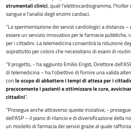
strumentali clinici
, quali l'elettrocardiogramma, l'holter
sangue e l'analisi degli enzimi cardiaci.
“La sperimentazione dei servizi cardiologici a distanza – 
essere un servizio innovativo per le farmacie pubbliche,
per i cittadini. La telemedicina consentirà la riduzione de
soprattutto per coloro che necessitano di esami di routine 
“Il progetto, - ha aggiunto Emilio Engst, Direttore dell'A
di telemedicina – ha l’obiettivo di fornire una valida alter
con
lo scopo di abbattere i tempi di attesa per i cittadi
precocemente i pazienti e ottimizzare le cure, avvicin
cittadini
”.
“Prosegue anche attraverso queste iniziative, - prosegu
dell'ASP – il piano di rilancio e di diversificazione della n
un modello di farmacia dei servizi grazie al quale rafforzar