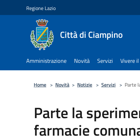
Salta al contenuto principale
Regione Lazio
Città di Ciampino
Amministrazione
Novità
Servizi
Vivere 
Home
>
Novità
>
Notizie
>
Servizi
>
Parte l
Parte la sperime
farmacie comunal