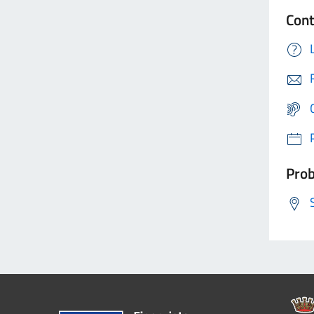
Cont
Prob