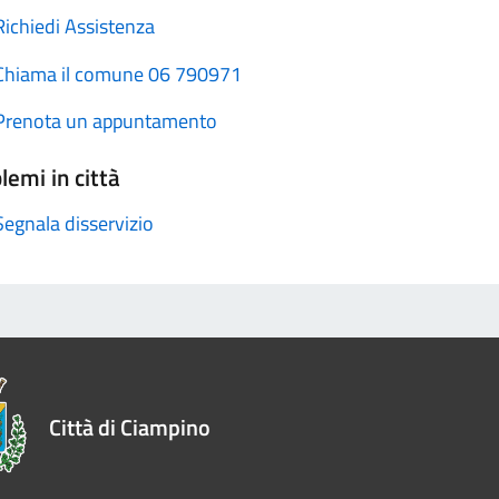
Richiedi Assistenza
Chiama il comune 06 790971
Prenota un appuntamento
lemi in città
Segnala disservizio
Città di Ciampino