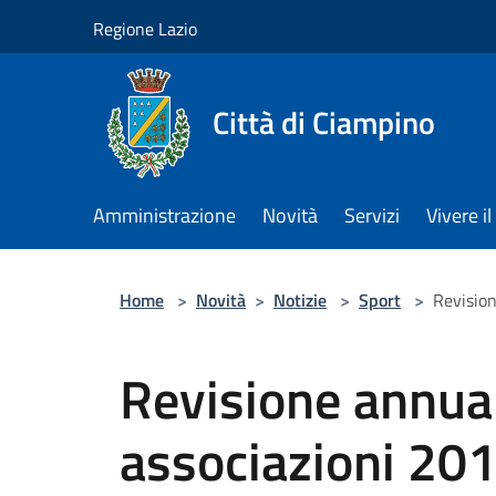
Salta al contenuto principale
Regione Lazio
Città di Ciampino
Amministrazione
Novità
Servizi
Vivere 
Home
>
Novità
>
Notizie
>
Sport
>
Revision
Revisione annual
associazioni 20