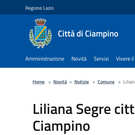
Salta al contenuto principale
Regione Lazio
Città di Ciampino
Amministrazione
Novità
Servizi
Vivere 
Home
>
Novità
>
Notizie
>
Comune
>
Lilia
Liliana Segre cit
Ciampino