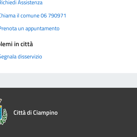
Richiedi Assistenza
Chiama il comune 06 790971
Prenota un appuntamento
lemi in città
Segnala disservizio
Città di Ciampino