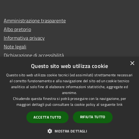
Amministrazione trasparente
Albo pretorio
Informativa privacy
Note legali
Dichiarazione di accessibilità
×
Whistleblowing
Questo sito web utilizza cookie
Questo sito web utilizza cookie tecnici (ed assimilati) strettamente necessari
al corretto funzionamento e alla navigazione del sito ed un cookie tecnico
analitico al solo fine di elaborare informazioni statistiche, aggregate ed
anonime.
Copyright © 2024 Città
RSS
Chiudendo questa finestra si potrà proseguire con la navigazione, per
di Ciampino
Accessibilità
maggiori dettagli può consultare la cookie policy al seguente
link
Powered by
Privacy
Municipium
RIFIUTA TUTTO
ACCETTA TUTTO
•
Cookie
Accesso redazione
Mappa del sito
MOSTRA DETTAGLI