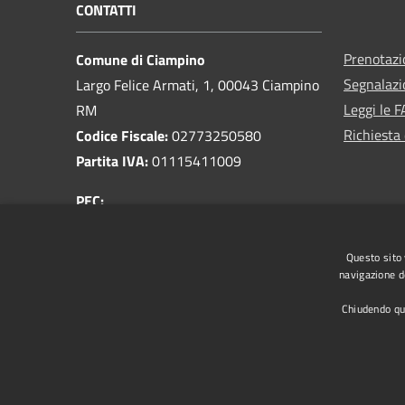
CONTATTI
Prenotaz
Comune di Ciampino
Segnalazi
Largo Felice Armati, 1, 00043 Ciampino
Leggi le 
RM
Richiesta 
Codice Fiscale:
02773250580
Partita IVA:
01115411009
PEC:
protocollo@pec.comune.ciampino.roma.it
Centralino Unico:
06 790971
Questo sito 
navigazione de
Chiudendo que
RSS
Accessibilità
Privacy
Cookie
Mappa de