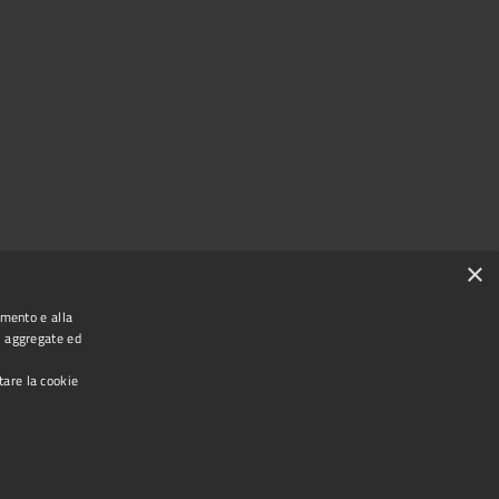
×
amento e alla
e, aggregate ed
tare la cookie
Copyright © 2024 Città di Ciampino
Powered by
•
Municipium
Accesso redazione