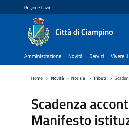
Salta al contenuto principale
Regione Lazio
Città di Ciampino
Amministrazione
Novità
Servizi
Vivere 
Home
>
Novità
>
Notizie
>
Tributi
>
Scadenz
Scadenza accont
Manifesto istitu