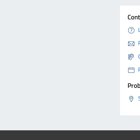
Cont
Prob