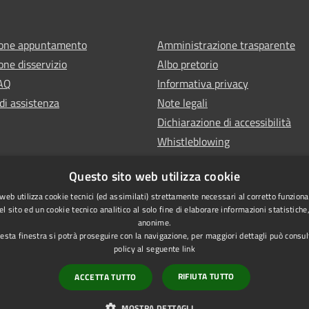
ione appuntamento
Amministrazione trasparente
one disservizio
Albo pretorio
FAQ
Informativa privacy
di assistenza
Note legali
Dichiarazione di accessibilità
Whistleblowing
Questo sito web utilizza cookie
web utilizza cookie tecnici (ed assimilati) strettamente necessari al corretto funzion
l sito ed un cookie tecnico analitico al solo fine di elaborare informazioni statistich
anonime.
sta finestra si potrà proseguire con la navigazione, per maggiori dettagli può consul
policy al seguente
link
l sito
RIFIUTA TUTTO
ACCETTA TUTTO
MOSTRA DETTAGLI