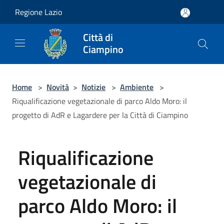
Salta al contenuto principale
Regione Lazio
Città di
Ciampino
Home
>
Novità
>
Notizie
>
Ambiente
>
Riqualificazione vegetazionale di parco Aldo Moro: il
progetto di AdR e Lagardere per la Città di Ciampino
Riqualificazione
vegetazionale di
parco Aldo Moro: il