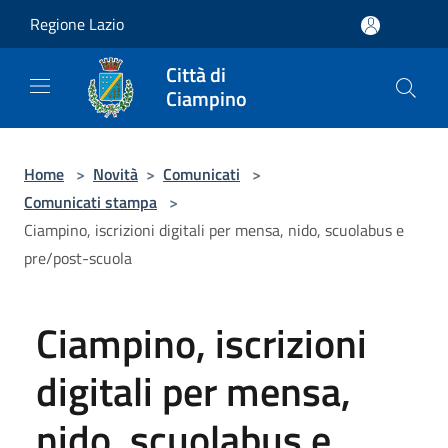
Salta al contenuto principale
Regione Lazio
Città di
Ciampino
Home
>
Novità
>
Comunicati
>
Comunicati stampa
>
Ciampino, iscrizioni digitali per mensa, nido, scuolabus e
pre/post-scuola
Ciampino, iscrizioni
digitali per mensa,
nido, scuolabus e