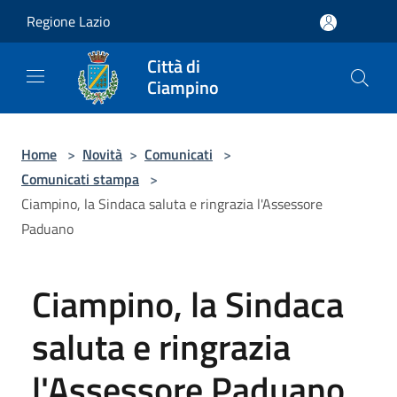
Salta al contenuto principale
Regione Lazio
Città di
Ciampino
Home
>
Novità
>
Comunicati
>
Comunicati stampa
>
Ciampino, la Sindaca saluta e ringrazia l'Assessore
Paduano
Ciampino, la Sindaca
saluta e ringrazia
l'Assessore Paduano