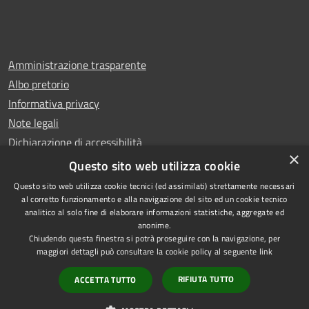
Amministrazione trasparente
Albo pretorio
Informativa privacy
Note legali
Dichiarazione di accessibilità
×
Whistleblowing
Questo sito web utilizza cookie
Questo sito web utilizza cookie tecnici (ed assimilati) strettamente necessari
al corretto funzionamento e alla navigazione del sito ed un cookie tecnico
analitico al solo fine di elaborare informazioni statistiche, aggregate ed
anonime.
Copyright © 2024 Città
RSS
Chiudendo questa finestra si potrà proseguire con la navigazione, per
di Ciampino
Accessibilità
maggiori dettagli può consultare la cookie policy al seguente
link
Powered by
Privacy
Municipium
RIFIUTA TUTTO
ACCETTA TUTTO
•
Cookie
Accesso redazione
Mappa del sito