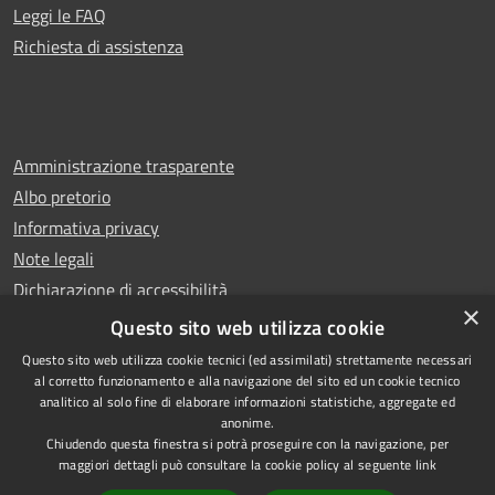
Leggi le FAQ
Richiesta di assistenza
Amministrazione trasparente
Albo pretorio
Informativa privacy
Note legali
Dichiarazione di accessibilità
×
Whistleblowing
Questo sito web utilizza cookie
Questo sito web utilizza cookie tecnici (ed assimilati) strettamente necessari
al corretto funzionamento e alla navigazione del sito ed un cookie tecnico
analitico al solo fine di elaborare informazioni statistiche, aggregate ed
anonime.
Copyright © 2024 Città
RSS
Chiudendo questa finestra si potrà proseguire con la navigazione, per
di Ciampino
Accessibilità
maggiori dettagli può consultare la cookie policy al seguente
link
Powered by
Privacy
Municipium