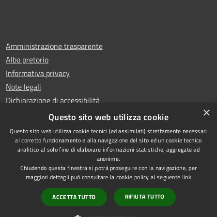
Amministrazione trasparente
Albo pretorio
Informativa privacy
Note legali
Dichiarazione di accessibilità
×
Whistleblowing
Questo sito web utilizza cookie
Questo sito web utilizza cookie tecnici (ed assimilati) strettamente necessari
al corretto funzionamento e alla navigazione del sito ed un cookie tecnico
analitico al solo fine di elaborare informazioni statistiche, aggregate ed
anonime.
Copyright © 2024 Città
RSS
Chiudendo questa finestra si potrà proseguire con la navigazione, per
di Ciampino
Accessibilità
maggiori dettagli può consultare la cookie policy al seguente
link
Powered by
Privacy
Municipium
RIFIUTA TUTTO
ACCETTA TUTTO
•
Cookie
Accesso redazione
Mappa del sito