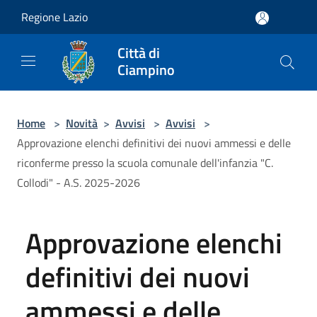
Salta al contenuto principale
Regione Lazio
Città di
Ciampino
Home
>
Novità
>
Avvisi
>
Avvisi
>
Approvazione elenchi definitivi dei nuovi ammessi e delle
riconferme presso la scuola comunale dell'infanzia "C.
Collodi" - A.S. 2025-2026
Approvazione elenchi
definitivi dei nuovi
ammessi e delle