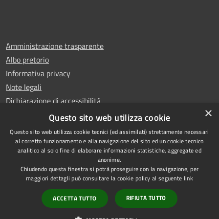
Amministrazione trasparente
Albo pretorio
Informativa privacy
Note legali
Dichiarazione di accessibilità
×
Whistleblowing
Questo sito web utilizza cookie
Questo sito web utilizza cookie tecnici (ed assimilati) strettamente necessari
al corretto funzionamento e alla navigazione del sito ed un cookie tecnico
analitico al solo fine di elaborare informazioni statistiche, aggregate ed
anonime.
Copyright © 2024 Città
RSS
Chiudendo questa finestra si potrà proseguire con la navigazione, per
di Ciampino
Accessibilità
maggiori dettagli può consultare la cookie policy al seguente
link
Powered by
Privacy
Municipium
RIFIUTA TUTTO
ACCETTA TUTTO
•
Cookie
Accesso redazione
Mappa del sito