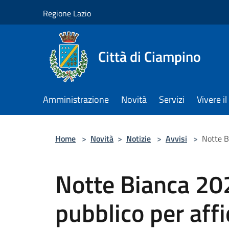
Salta al contenuto principale
Regione Lazio
Città di Ciampino
Amministrazione
Novità
Servizi
Vivere 
Home
>
Novità
>
Notizie
>
Avvisi
>
Notte B
Notte Bianca 20
pubblico per aff