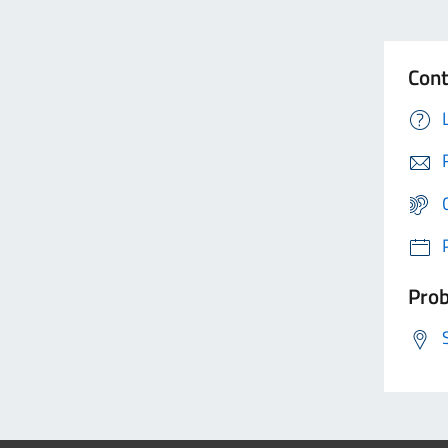
Cont
Prob