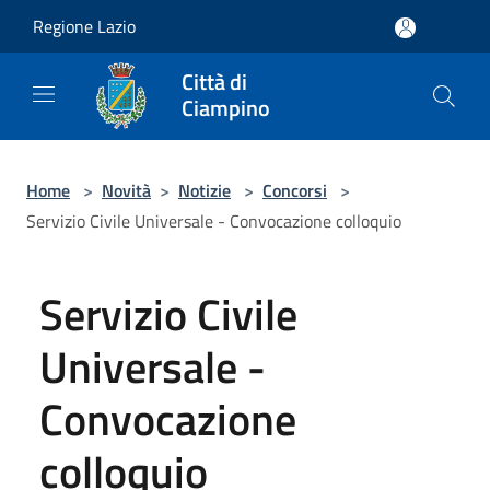
Salta al contenuto principale
Regione Lazio
Città di
Ciampino
Home
>
Novità
>
Notizie
>
Concorsi
>
Servizio Civile Universale - Convocazione colloquio
Servizio Civile
Universale -
Convocazione
colloquio