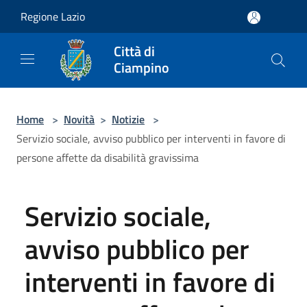
Salta al contenuto principale
Regione Lazio
Città di
Ciampino
Home
>
Novità
>
Notizie
>
Servizio sociale, avviso pubblico per interventi in favore di
persone affette da disabilità gravissima
Servizio sociale,
avviso pubblico per
interventi in favore di