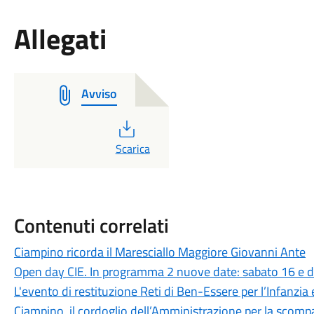
Allegati
Avviso
PDF
Scarica
Contenuti correlati
Ciampino ricorda il Maresciallo Maggiore Giovanni Ante
Open day CIE. In programma 2 nuove date: sabato 16 e
L'evento di restituzione Reti di Ben-Essere per l’Infanzia
Ciampino, il cordoglio dell’Amministrazione per la scomp