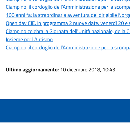
Ciampino, il cordoglio dell’Amministrazione per la scomp
100 anni fa: la straordinaria avventura del dirigibile Norg
Open day CIE. In programma 2 nuove date: venerdì 20 e
Ciampino celebra la Giornata dell'Unità nazionale, della C
Insieme per l’Autismo
Ciampino, il cordoglio dell’Amministrazione per la scomp
Ultimo aggiornamento
: 10 dicembre 2018, 10:43