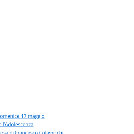
 domenica 17 maggio
 e l’Adolescenza
arsa di Francesco Colavecchi