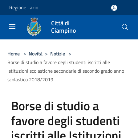
Salta al contenuto principale
Regione Lazio
Città di
Ciampino
Home
>
Novità
>
Notizie
>
Borse di studio a favore degli studenti iscritti alle
Istituzioni scolastiche secondarie di secondo grado anno
scolastico 2018/2019
Borse di studio a
favore degli studenti
iscritti alle Istituzioni