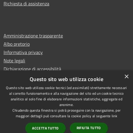
Richiesta di assistenza
Amministrazione trasparente
Albo pretorio
Informativa privacy
Note legali
Dichiarazione di accessibilità
×
Whistleblowing
Questo sito web utilizza cookie
Questo sito web utilizza cookie tecnici (ed assimilati) strettamente necessari
al corretto funzionamento e alla navigazione del sito ed un cookie tecnico
analitico al solo fine di elaborare informazioni statistiche, aggregate ed
anonime.
Copyright © 2024 Città
RSS
Chiudendo questa finestra si potrà proseguire con la navigazione, per
di Ciampino
Accessibilità
maggiori dettagli può consultare la cookie policy al seguente
link
Powered by
Privacy
Municipium
RIFIUTA TUTTO
ACCETTA TUTTO
•
Cookie
Accesso redazione