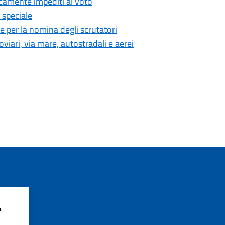
sicamente impediti al voto
 speciale
per la nomina degli scrutatori
viari, via mare, autostradali e aerei
?