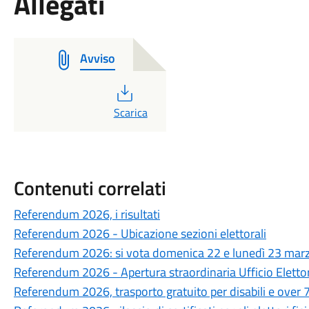
Allegati
Avviso
PDF
Scarica
Contenuti correlati
Referendum 2026, i risultati
Referendum 2026 - Ubicazione sezioni elettorali
Referendum 2026: si vota domenica 22 e lunedì 23 mar
Referendum 2026 - Apertura straordinaria Ufficio Eletto
Referendum 2026, trasporto gratuito per disabili e over 