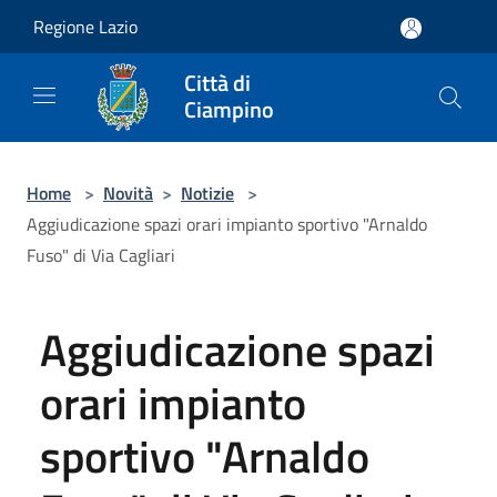
Salta al contenuto principale
Regione Lazio
Città di
Ciampino
Home
>
Novità
>
Notizie
>
Aggiudicazione spazi orari impianto sportivo "Arnaldo
Fuso" di Via Cagliari
Aggiudicazione spazi
orari impianto
sportivo "Arnaldo