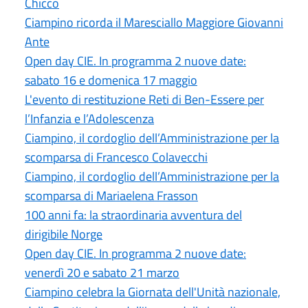
Chicco
Ciampino ricorda il Maresciallo Maggiore Giovanni
Ante
Open day CIE. In programma 2 nuove date:
sabato 16 e domenica 17 maggio
L'evento di restituzione Reti di Ben-Essere per
l’Infanzia e l’Adolescenza
Ciampino, il cordoglio dell’Amministrazione per la
scomparsa di Francesco Colavecchi
Ciampino, il cordoglio dell’Amministrazione per la
scomparsa di Mariaelena Frasson
100 anni fa: la straordinaria avventura del
dirigibile Norge
Open day CIE. In programma 2 nuove date:
venerdì 20 e sabato 21 marzo
Ciampino celebra la Giornata dell'Unità nazionale,