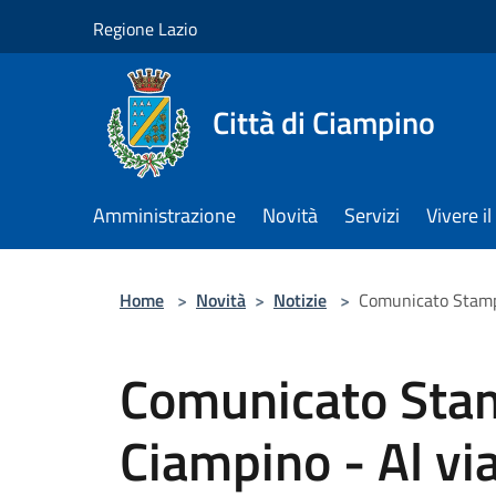
Salta al contenuto principale
Regione Lazio
Città di Ciampino
Amministrazione
Novità
Servizi
Vivere 
Home
>
Novità
>
Notizie
>
Comunicato Stampa 
Comunicato Sta
Ciampino - Al vi