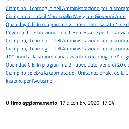
Ciampino, il cordoglio dell'Amministrazione per la scompa
Ciampino ricorda il Maresciallo Maggiore Giovanni Ante
Open day CIE. In programma 2 nuove date: sabato 16 e
L'evento di restituzione Reti di Ben-Essere per l’Infanzia
Ciampino, il cordoglio dell’Amministrazione per la scomp
Ciampino, il cordoglio dell’Amministrazione per la scomp
100 anni fa: la straordinaria avventura del dirigibile Norg
Open day CIE. In programma 2 nuove date: venerdì 20 e
Ciampino celebra la Giornata dell'Unità nazionale, della C
Insieme per l’Autismo
Ultimo aggiornamento
: 17 dicembre 2020, 17:04