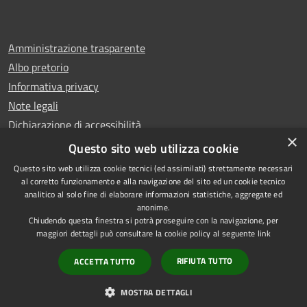
Amministrazione trasparente
Albo pretorio
Informativa privacy
Note legali
Dichiarazione di accessibilità
×
Whistleblowing
Questo sito web utilizza cookie
Questo sito web utilizza cookie tecnici (ed assimilati) strettamente necessari
al corretto funzionamento e alla navigazione del sito ed un cookie tecnico
analitico al solo fine di elaborare informazioni statistiche, aggregate ed
anonime.
Copyright © 2024 Città
RSS
Chiudendo questa finestra si potrà proseguire con la navigazione, per
di Ciampino
Accessibilità
maggiori dettagli può consultare la cookie policy al seguente
link
Powered by
Privacy
Municipium
RIFIUTA TUTTO
ACCETTA TUTTO
•
Cookie
Accesso redazione
Mappa del sito
MOSTRA DETTAGLI