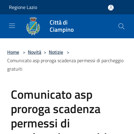
Salta al contenuto principale
Regione Lazio
Città di
Ciampino
Home
>
Novità
>
Notizie
>
Comunicato asp proroga scadenza permessi di parcheggio
gratuiti
Comunicato asp
proroga scadenza
permessi di