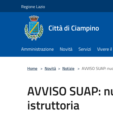
Salta al contenuto principale
Regione Lazio
Città di Ciampino
Amministrazione
Novità
Servizi
Vivere 
Home
>
Novità
>
Notizie
>
AVVISO SUAP: nuovi
AVVISO SUAP: nuo
istruttoria