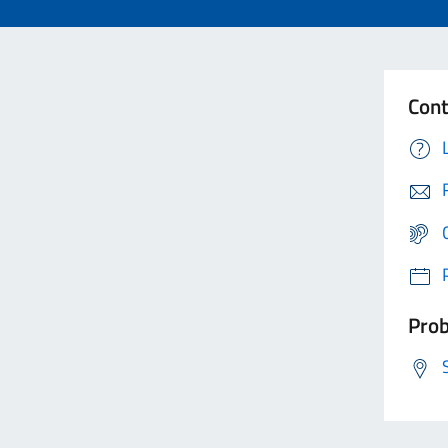
Cont
Prob