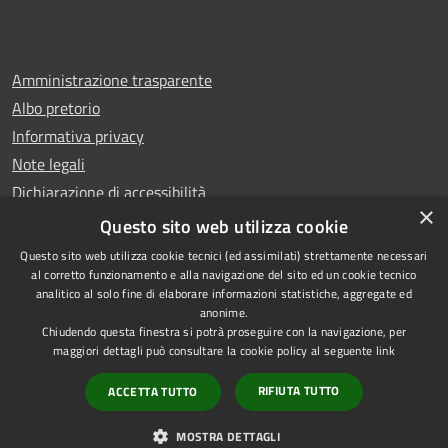
Amministrazione trasparente
Albo pretorio
Informativa privacy
Note legali
Dichiarazione di accessibilità
×
Whistleblowing
Questo sito web utilizza cookie
Questo sito web utilizza cookie tecnici (ed assimilati) strettamente necessari
al corretto funzionamento e alla navigazione del sito ed un cookie tecnico
analitico al solo fine di elaborare informazioni statistiche, aggregate ed
anonime.
Copyright © 2024 Città
RSS
Chiudendo questa finestra si potrà proseguire con la navigazione, per
di Ciampino
Accessibilità
maggiori dettagli può consultare la cookie policy al seguente
link
Powered by
Privacy
Municipium
RIFIUTA TUTTO
ACCETTA TUTTO
•
Cookie
Accesso redazione
Mappa del sito
MOSTRA DETTAGLI