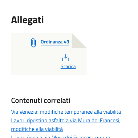
Allegati
Ordinanza 43
PDF
Scarica
Contenuti correlati
Via Venezia: modifiche temporanee alla viabilità
Lavori ripristino asfalto a via Mura dei Francesi,
modifiche alla viabilità
Lavori Acea a via Mura dei Francesi, nuova