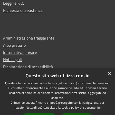
Leggi le FAQ
Richiesta di assistenza
Amministrazione trasparente
Albo pretorio
Informativa privacy
Note legali
Dichiarazione di accessibilità
×
Whistleblowing
Questo sito web utilizza cookie
Questo sito web utilizza cookie tecnici (ed assimilati) strettamente necessari
al corretto funzionamento e alla navigazione del sito ed un cookie tecnico
analitico al solo fine di elaborare informazioni statistiche, aggregate ed
anonime.
Copyright © 2024 Città
RSS
Chiudendo questa finestra si potrà proseguire con la navigazione, per
di Ciampino
Accessibilità
maggiori dettagli può consultare la cookie policy al seguente
link
Powered by
Privacy
Municipium