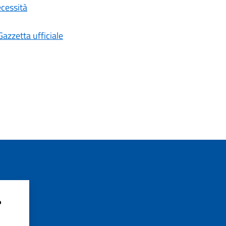
ecessità
Gazzetta ufficiale
?