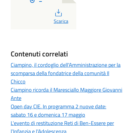
PDF
Scarica
Contenuti correlati
Ciampino, il cordoglio dell'Amministrazione per la
scomparsa della fondatrice della comunità Il
Chicco
Ciampino ricorda il Maresciallo Maggiore Giovanni
Ante
Open day CIE. In programma 2 nuove date:
sabato 16 e domenica 17 maggio
L'evento di restituzione Reti di Ben-Essere per
l’Infanzia e l’Adolescenza