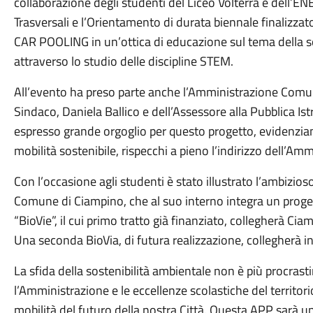
collaborazione degli studenti del Liceo Volterra e dell’E
Trasversali e l’Orientamento di durata biennale finalizzat
CAR POOLING in un’ottica di educazione sul tema della so
attraverso lo studio delle discipline STEM.
All’evento ha preso parte anche l’Amministrazione Comuna
Sindaco, Daniela Ballico e dell’Assessore alla Pubblica I
espresso grande orgoglio per questo progetto, evidenzia
mobilità sostenibile, rispecchi a pieno l’indirizzo dell’
Con l’occasione agli studenti è stato illustrato l’ambizi
Comune di Ciampino, che al suo interno integra un proge
“BioVie”, il cui primo tratto già finanziato, collegherà Ci
Una seconda BioVia, di futura realizzazione, collegherà inv
La sfida della sostenibilità ambientale non è più procrastin
l’Amministrazione e le eccellenze scolastiche del territori
mobilità del futuro della nostra Città. Questa APP sarà u