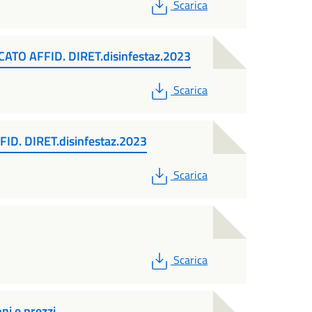
PDF
Scarica
ATO AFFID. DIRET.disinfestaz.2023
PDF
Scarica
D. DIRET.disinfestaz.2023
PDF
Scarica
PDF
Scarica
i e prezzi