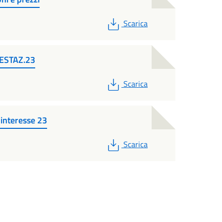
PDF
Scarica
FESTAZ.23
PDF
Scarica
interesse 23
PDF
Scarica