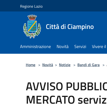
Salta al contenuto principale
Regione Lazio
Città di Ciampino
Amministrazione
Novità
Servizi
Vivere 
Home
>
Novità
>
Notizie
>
Bandi di Gara
>
AVVISO PUBBLIC
MERCATO servizi