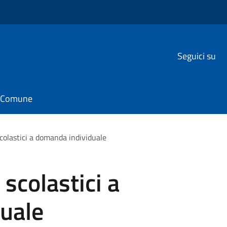
Seguici su
il Comune
 scolastici a domanda individuale
 scolastici a
uale