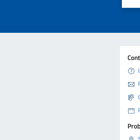
Cont
Prob