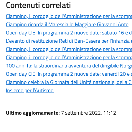
Contenuti correlati
Ciampino, il cordoglio dell'Amministrazione per la scompa
Ciampino ricorda il Maresciallo Maggiore Giovanni Ante
Open day CIE. In programma 2 nuove date: sabato 16 e
L'evento di restituzione Reti di Ben-Essere per l’Infanzia
Ciampino, il cordoglio dell’Amministrazione per la scomp
Ciampino, il cordoglio dell’Amministrazione per la scomp
100 anni fa: la straordinaria avventura del dirigibile Norg
Open day CIE. In programma 2 nuove date: venerdì 20 e
Ciampino celebra la Giornata dell'Unità nazionale, della C
Insieme per l’Autismo
Ultimo aggiornamento
: 7 settembre 2022, 11:12