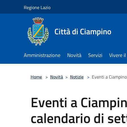
Salta al contenuto principale
Regione Lazio
Città di Ciampino
Amministrazione
Novità
Servizi
Vivere 
Home
>
Novità
>
Notizie
>
Eventi a Ciampino,
Eventi a Ciampino
calendario di se