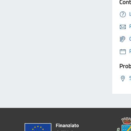
Cont
Prob