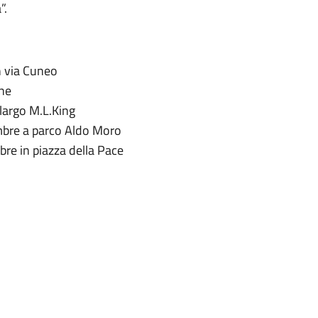
à”.
n via Cuneo
ine
largo M.L.King
mbre a parco Aldo Moro
e in piazza della Pace