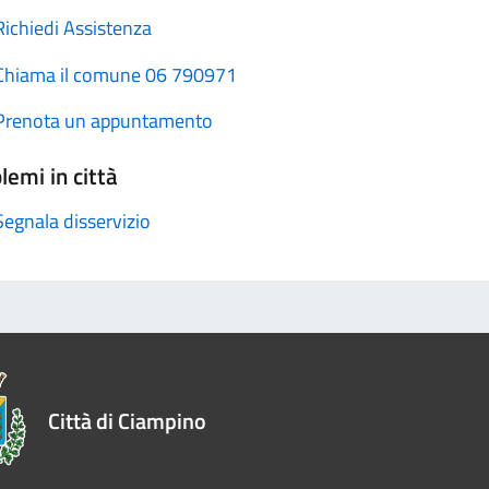
Richiedi Assistenza
Chiama il comune 06 790971
Prenota un appuntamento
lemi in città
Segnala disservizio
Città di Ciampino