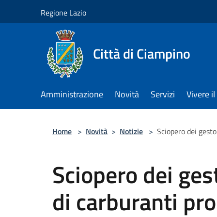
Salta al contenuto principale
Regione Lazio
Città di Ciampino
Amministrazione
Novità
Servizi
Vivere 
Home
>
Novità
>
Notizie
>
Sciopero dei gesto
Sciopero dei gest
di carburanti pr