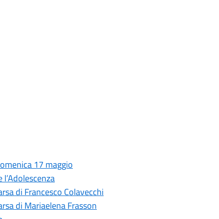
 domenica 17 maggio
 e l’Adolescenza
arsa di Francesco Colavecchi
arsa di Mariaelena Frasson