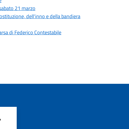
e
 sabato 21 marzo
ostituzione, dell'inno e della bandiera
arsa di Federico Contestabile
?