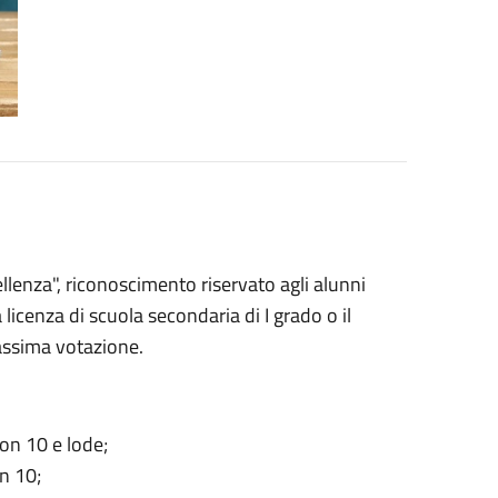
cellenza", riconoscimento riservato agli alunni
icenza di scuola secondaria di I grado o il
massima votazione.
on 10 e lode;
n 10;