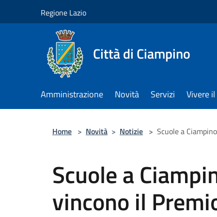
Salta al contenuto principale
Regione Lazio
Città di Ciampino
Amministrazione
Novità
Servizi
Vivere 
Home
>
Novità
>
Notizie
>
Scuole a Ciampino,
Scuole a Ciampin
vincono il Premio