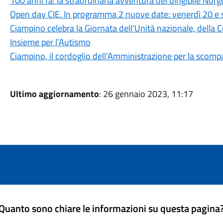
100 anni fa: la straordinaria avventura del dirigibile Norg
Open day CIE. In programma 2 nuove date: venerdì 20 e
Ciampino celebra la Giornata dell'Unità nazionale, della C
Insieme per l’Autismo
Ciampino, il cordoglio dell’Amministrazione per la scomp
Ultimo aggiornamento
: 26 gennaio 2023, 11:17
Quanto sono chiare le informazioni su questa pagina