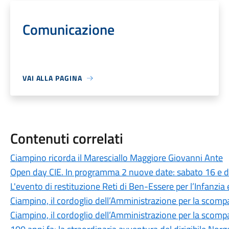
Comunicazione
VAI ALLA PAGINA
Contenuti correlati
Ciampino ricorda il Maresciallo Maggiore Giovanni Ante
Open day CIE. In programma 2 nuove date: sabato 16 e
L'evento di restituzione Reti di Ben-Essere per l’Infanzia
Ciampino, il cordoglio dell’Amministrazione per la scomp
Ciampino, il cordoglio dell’Amministrazione per la scomp