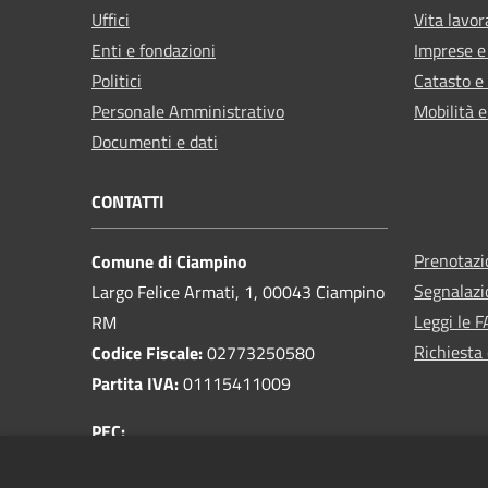
Uffici
Vita lavor
Enti e fondazioni
Imprese 
Politici
Catasto e
Personale Amministrativo
Mobilità e
Documenti e dati
CONTATTI
Prenotaz
Comune di Ciampino
Segnalazi
Largo Felice Armati, 1, 00043 Ciampino
Leggi le 
RM
Richiesta 
Codice Fiscale:
02773250580
Partita IVA:
01115411009
PEC:
protocollo@pec.comune.ciampino.roma.it