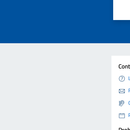
Cont
Prob