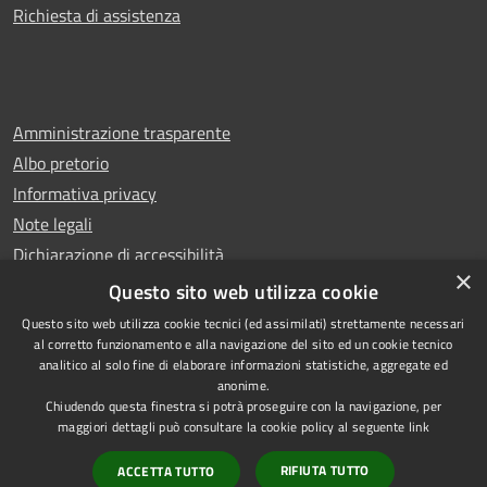
Richiesta di assistenza
Amministrazione trasparente
Albo pretorio
Informativa privacy
Note legali
Dichiarazione di accessibilità
×
Whistleblowing
Questo sito web utilizza cookie
Questo sito web utilizza cookie tecnici (ed assimilati) strettamente necessari
al corretto funzionamento e alla navigazione del sito ed un cookie tecnico
analitico al solo fine di elaborare informazioni statistiche, aggregate ed
anonime.
Copyright © 2024 Città
RSS
Chiudendo questa finestra si potrà proseguire con la navigazione, per
di Ciampino
Accessibilità
maggiori dettagli può consultare la cookie policy al seguente
link
Powered by
Privacy
Municipium
RIFIUTA TUTTO
ACCETTA TUTTO
•
Cookie
Accesso redazione