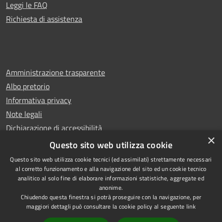
Leggi le FAQ
Richiesta di assistenza
Amministrazione trasparente
Albo pretorio
Informativa privacy
Note legali
Dichiarazione di accessibilità
×
Whistleblowing
Questo sito web utilizza cookie
Questo sito web utilizza cookie tecnici (ed assimilati) strettamente necessari
al corretto funzionamento e alla navigazione del sito ed un cookie tecnico
analitico al solo fine di elaborare informazioni statistiche, aggregate ed
anonime.
Copyright © 2024 Città
RSS
Chiudendo questa finestra si potrà proseguire con la navigazione, per
di Ciampino
Accessibilità
maggiori dettagli può consultare la cookie policy al seguente
link
Powered by
Privacy
Municipium