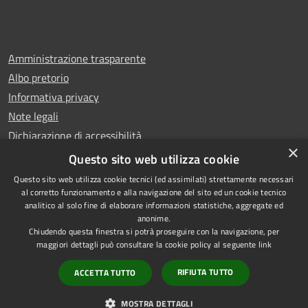
Amministrazione trasparente
Albo pretorio
Informativa privacy
Note legali
Dichiarazione di accessibilità
×
Whistleblowing
Questo sito web utilizza cookie
Questo sito web utilizza cookie tecnici (ed assimilati) strettamente necessari
al corretto funzionamento e alla navigazione del sito ed un cookie tecnico
analitico al solo fine di elaborare informazioni statistiche, aggregate ed
anonime.
Copyright © 2024 Città
RSS
Chiudendo questa finestra si potrà proseguire con la navigazione, per
di Ciampino
Accessibilità
maggiori dettagli può consultare la cookie policy al seguente
link
Powered by
Privacy
Municipium
RIFIUTA TUTTO
ACCETTA TUTTO
•
Cookie
Accesso redazione
Mappa del sito
MOSTRA DETTAGLI