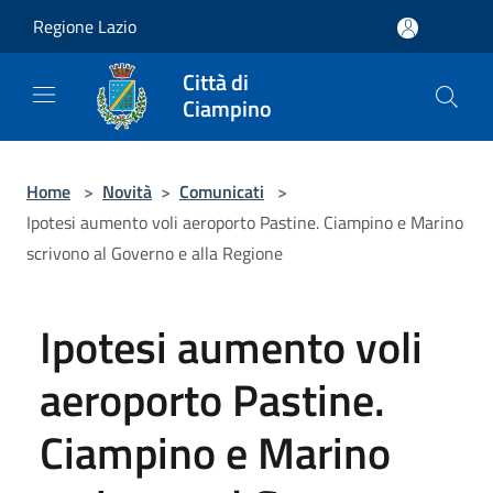
Salta al contenuto principale
Regione Lazio
Città di
Ciampino
Home
>
Novità
>
Comunicati
>
Ipotesi aumento voli aeroporto Pastine. Ciampino e Marino
scrivono al Governo e alla Regione
Ipotesi aumento voli
aeroporto Pastine.
Ciampino e Marino